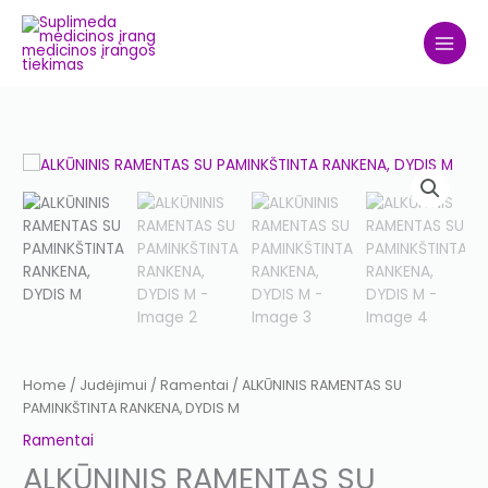
Skip
to
content
ALKŪNINIS
RAMENTAS
SU
PAMINKŠTINTA
RANKENA,
DYDIS
M
quantity
Home
/
Judėjimui
/
Ramentai
/ ALKŪNINIS RAMENTAS SU
PAMINKŠTINTA RANKENA, DYDIS M
Ramentai
ALKŪNINIS RAMENTAS SU