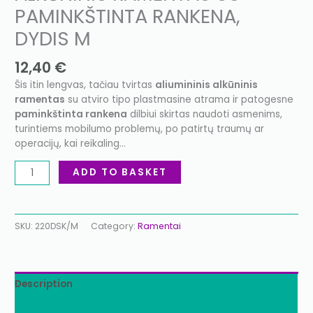
PAMINKŠTINTA RANKENA,
DYDIS M
12,40
€
Šis itin lengvas, tačiau tvirtas
aliumininis alkūninis
ramentas
su atviro tipo plastmasine atrama ir patogesne
paminkštinta rankena
dilbiui skirtas naudoti asmenims,
turintiems mobilumo problemų, po patirtų traumų ar
operacijų, kai reikaling…
ADD TO BASKET
SKU:
220DSK/M
Category:
Ramentai
Description
Additional information