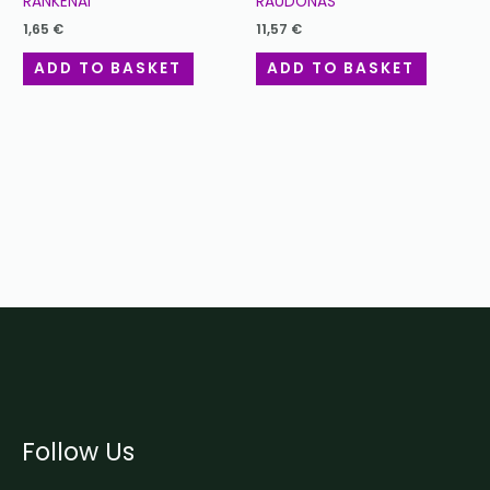
RANKENAI
RAUDONAS
1,65
€
11,57
€
ADD TO BASKET
ADD TO BASKET
Follow Us