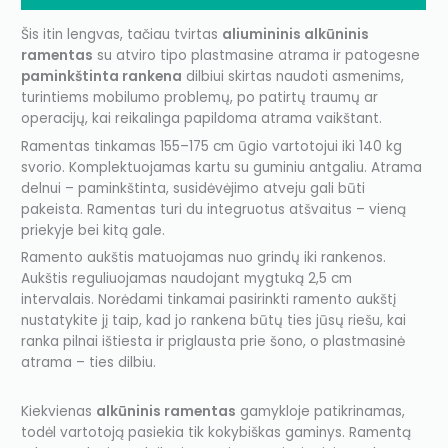
Šis itin lengvas, tačiau tvirtas
aliumininis alkūninis
ramentas
su atviro tipo plastmasine atrama ir patogesne
paminkštinta rankena
dilbiui skirtas naudoti asmenims,
turintiems mobilumo problemų, po patirtų traumų ar
operacijų, kai reikalinga papildoma atrama vaikštant.
Ramentas tinkamas 155–175 cm ūgio vartotojui iki 140 kg
svorio. Komplektuojamas kartu su guminiu antgaliu. Atrama
delnui – paminkštinta, susidėvėjimo atveju gali būti
pakeista. Ramentas turi du integruotus atšvaitus – vieną
priekyje bei kitą gale.
Ramento aukštis matuojamas nuo grindų iki rankenos.
Aukštis reguliuojamas naudojant mygtuką 2,5 cm
intervalais. Norėdami tinkamai pasirinkti ramento aukštį
nustatykite jį taip, kad jo rankena būtų ties jūsų riešu, kai
ranka pilnai ištiesta ir priglausta prie šono, o plastmasinė
atrama – ties dilbiu.
Kiekvienas
alkūninis ramentas
gamykloje patikrinamas,
todėl vartotoją pasiekia tik kokybiškas gaminys. Ramentą