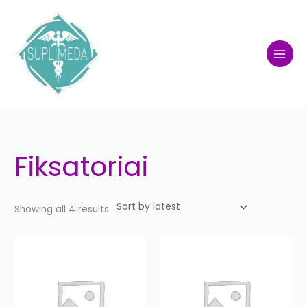
Skip
to
content
Sorted
by
latest
Fiksatoriai
Showing all 4 results