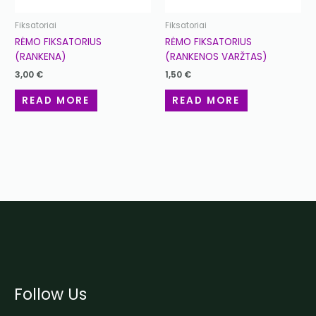
Fiksatoriai
Fiksatoriai
RĖMO FIKSATORIUS
RĖMO FIKSATORIUS
(RANKENA)
(RANKENOS VARŽTAS)
3,00
€
1,50
€
READ MORE
READ MORE
Follow Us