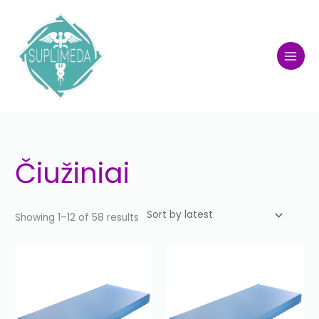
Skip
to
content
Sorted
by
latest
Čiužiniai
Showing 1–12 of 58 results