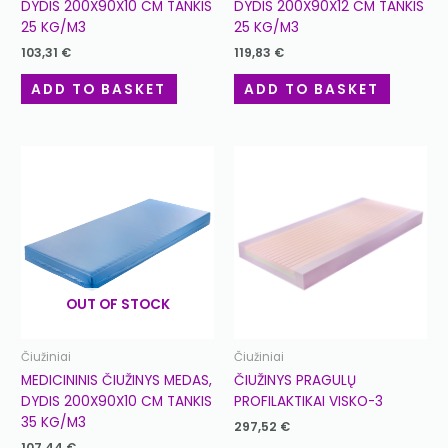
DYDIS 200X90X10 CM TANKIS
DYDIS 200X90X12 CM TANKIS
25 KG/M3
25 KG/M3
103,31
€
119,83
€
ADD TO BASKET
ADD TO BASKET
OUT OF STOCK
Čiužiniai
Čiužiniai
ČIUŽINYS PRAGULŲ
MEDICININIS ČIUŽINYS MEDAS,
PROFILAKTIKAI VISKO-3
DYDIS 200X90X10 CM TANKIS
35 KG/M3
297,52
€
107,44
€