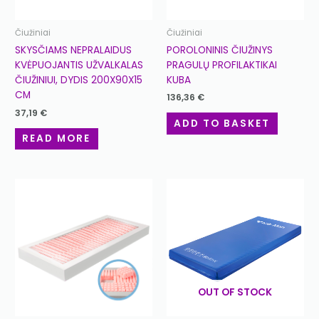
Čiužiniai
Čiužiniai
POROLONINIS ČIUŽINYS
SKYSČIAMS NEPRALAIDUS
PRAGULŲ PROFILAKTIKAI
KVĖPUOJANTIS UŽVALKALAS
KUBA
ČIUŽINIUI, DYDIS 200X90X15
CM
136,36
€
37,19
€
ADD TO BASKET
READ MORE
OUT OF STOCK