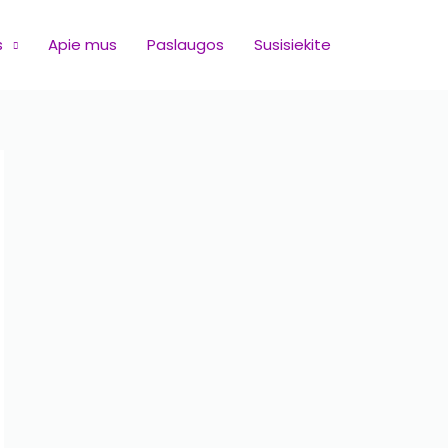
s
Apie mus
Paslaugos
Susisiekite