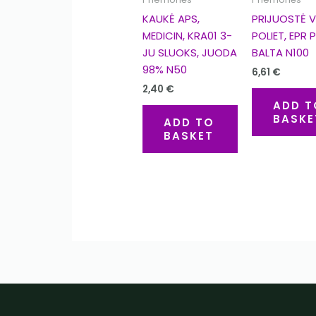
KAUKĖ APS,
PRIJUOSTĖ V
MEDICIN, KRA01 3-
POLIET, EPR P
JU SLUOKS, JUODA
BALTA N100
98% N50
6,61
€
2,40
€
ADD T
BASKE
ADD TO
BASKET