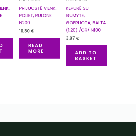
IENK,
PRIJUOSTĖ VIENK,
KEPURĖ SU
E
POLIET, RULONE
GUMYTE,
N200
GOFRUOTA, BALTA
(1;20) /GR/ N100
10,80
€
3,97
€
O
READ
T
MORE
ADD TO
BASKET