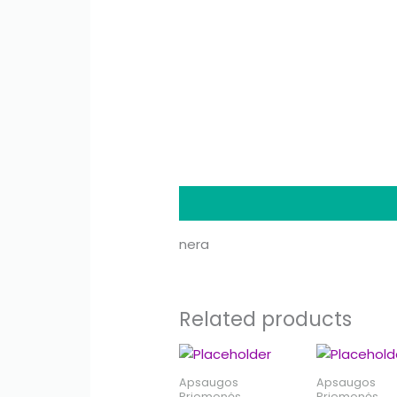
Description
nera
Related products
Apsaugos
Apsaugos
Priemonės
Priemonės