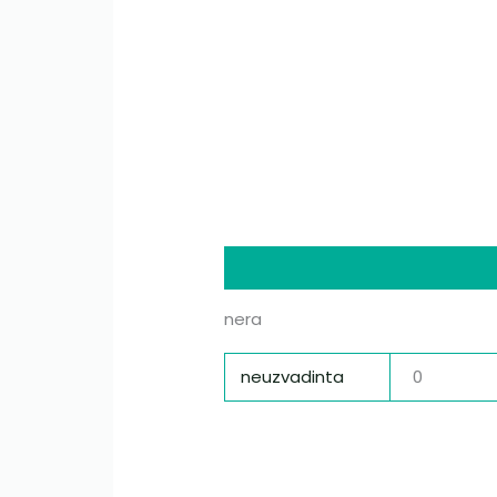
Description
Additional infor
nera
neuzvadinta
0