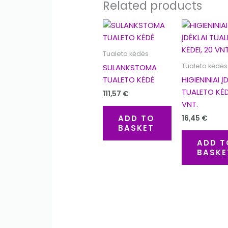
Related products
Tualeto kėdės
Tualeto kėdės
SULANKSTOMA
TUALETO KĖDĖ
HIGIENINIAI Į
TUALETO KĖDE
111,57
€
VNT.
ADD TO
16,45
€
BASKET
ADD T
BASKE