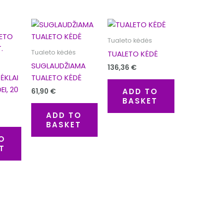
Tualeto kėdės
Tualeto kėdės
TUALETO KĖDĖ
SUGLAUDŽIAMA
136,36
€
DĖKLAI
TUALETO KĖDĖ
I, 20
ADD TO
61,90
€
BASKET
ADD TO
BASKET
O
T