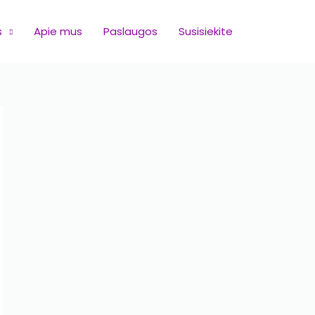
s
Apie mus
Paslaugos
Susisiekite