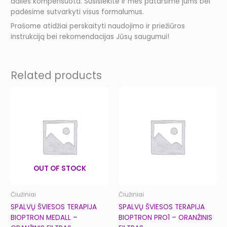
dalies kompensuota. Susisiekite ir mes patarsime jums bei
padėsime sutvarkyti visus formalumus.
Prašome atidžiai perskaityti naudojimo ir priežiūros
instrukciją bei rekomendacijas Jūsų saugumui!
Related products
OUT OF STOCK
Čiužiniai
Čiužiniai
SPALVŲ ŠVIESOS TERAPIJA
SPALVŲ ŠVIESOS TERAPIJA
BIOPTRON MEDALL –
BIOPTRON PRO1 – ORANŽINIS