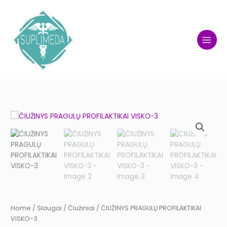
Skip
to
content
ČIUŽINYS
PRAGULŲ
PROFILAKTIKAI
VISKO-
3
quantity
Home
/
Slaugai
/
Čiužiniai
/ ČIUŽINYS PRAGULŲ PROFILAKTIKAI
VISKO-3