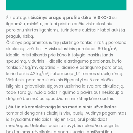
Additional information
Šis patogus
čiužinys pragulų profilaktikai VISKO-3
su
ilgaamžiu, minkštu, puikiai prisitaikančiu viskoelastiniu
porolonu skirtas ligoniams, turintiems aukštą ir labai aukštą
pragulų riziką.
Čiužinys pagamintas iš trijų skirtingo tankio ir rūšių porolono
sluoksnių: viršutinis – viskoelastinis porolonas 60 kg/m³,
idealiai prisitaikantis prie kūno ir tolygiai paskirstantis
spaudimą, vidurinis – didelio elastingumo porolonas, kurio
tankis 37 kg/m³, apatinis – didelio elastingumo porolonas,
kurio tankis 42 kg/m³, suformuoja „U“ formos stabilų rėmą.
Viršutinis porolono sluoksnis išpjaustytas 5 cm pločio
išilginiais grioveliais. Išpjovos užtikrina laisvą oro cirkuliaciją,
todėl tarp gulinčiojo odos ir gulimojo paviršiaus nesikaupia
drėgmė bei mažiau spaudžiami minkštieji kūno audiniai.
Į čiužinio komplektaciją įeina medicininis užvalkalas
,
tampriai dengiantis čiužinį iš visų pusių. Audinys pagamintas
iš skysčiams nelaidžios, higieniškos, orui pralaidžios
medžiagos. Unikalios audinio savybės neleidžia daugintis
bakterijoms, užvalkalas atsparus ugniai, pasižymi ilgu