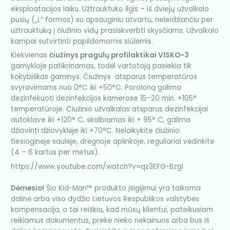
eksploatacijos laiku. Užtrauktuko ilgis – iš dviejų užvalkalo
pusių („L“ formos) su apsauginiu atvartu, neleidžiančiu per
užtrauktuką į čiužinio vidų prasiskverbti skysčiams. Užvalkalo
kampai sutvirtinti papildomomis siūlėmis.
Kiekvienas
čiužinys pragulų profilaktikai VISKO-3
gamykloje patikrinamas, todėl vartotoją pasiekia tik
kokybiškas gaminys. Čiužinys atsparus temperatūros
svyravimams nuo 0°C iki +50°C. Poroloną galima
dezinfekuoti dezinfekcijos kamerose 15–20 min. +105°
temperatūroje. Čiužinio užvalkalas atsparus dezinfekcijai
autoklave iki +120° C, skalbiamas iki + 95° C, galima
džiovinti džiovyklėje iki +70°C. Nelaikykite čiužinio
tiesioginėje saulėje, drėgnoje aplinkoje, reguliariai vėdinkite
(4 – 6 kartus per metus).
https://www.youtube.com/watch?v=qz3EFG-BzgI
Dėmesio!
Šio Kid-Man™ produkto įsigijimui yra taikoma
dalinė arba viso dydžio Lietuvos Respublikos valstybės
kompensacija, o tai reiškia, kad mūsų klientui, pateikusiam
reikiamus dokumentus, prekė nieko nekainuos arba bus iš