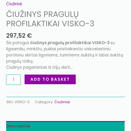
Čiužiniai
ČIUŽINYS PRAGULŲ
PROFILAKTIKAI VISKO-3
297,52
€
Šis patogus
čiužinys pragulų profilaktikai VISKO-3
su
ilgaamžiu, minkštu, puikiai prisitaikančiu viskoelastiniu
porolonu skirtas ligoniams, turintiems aukštą ir labai aukštą
pragulų riziką.
Čiužinys pagamintas iš trijų skirti…
ADD TO BASKET
SKU:
VISKO-3
Category:
Čiužiniai
Description