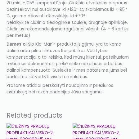
20 min. +105° temperatūroje. Čiužinio užvalkalas atsparus
dezinfekavimui autoklave iki +120° C, skalbiamas iki + 95°
C, galima džiovinti džiovyklėje iki +70°.
Nelaikykite čiužinio tiesioginėje saulėje, drėgnoje aplinkoje.
Čiužinius rekomenduojame reguliariai vėdinti (4 – 6 kartus
per metus).
Dėmesio!
Šio Kid-Man™ produkto įsigijimui yra taikoma
dalinė arba pilna Lietuvos Respublikos Valstybės
kompensacija, o tai reiškia, kad mūsų klientui, pateikusiam
reikiamus dokumentus, prekė nieko nekainuos arba bus
dalinai kompensuota. Susiekite ir mes patarsime jums bei
padėsime sutvarkyti visus formalumus.
Prašome atidžiai perskaityti naudojimo ir priežiūros
instrukciją bei rekomendacijas Jūsų saugumui!
Related products