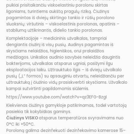
puikiai prisitaikančiu viskoelastiniu porolonu skirtas
ligoniams, turintiems aukštą pragulų riziką. Čiužinys
pagamintas iš dviejų skirtingo tankio ir rūšių porolono
sluoksnių: viršutinis – viskoelastinis porolonas, apatinis –
stabilumą užtikrinantis, didelio tankio porolonas.
Komplektacijoje – medicininis užvalkalas, tampriai
dengiantis čiužinį iš visų pusių. Audinys pagamintas iš
skysčiams nelaidžios, higieniškos, orui pralaidžios
medžiagos. Unikalios audinio savybės neleidžia daugintis
bakterijoms, užvalkalas atsparus ugniai, pasižymi ilgu
eksploatacijos laiku. Užtrauktuko ilgis – iš dviejų užvalkalo
pusių („L“ formos) su apsauginiu atvartu, neleidžiančiu per
užtrauktuką į čiužinio vidų prasiskverbti skysčiams. Užvalkalo
kampai sutvirtinti papildomomis siūlėmis.
https://www.youtube.com/watch?v=qz3EFG-BzgI
Kiekvienas čiužinys gamykloje patikrinamas, todėl vartotoją
pasiekia tik kokybiškas gaminys.
Čiužinys VISKO
atsparus temperatūros svyravimams nuo
0°C iki +50°C.
Poroloną galima dezinfekuoti dezinfekavimo kamerose 15–