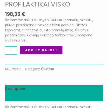
PROFILAKTIKAI VISKO
198,35
€
Šis komfortabilus čiužinys
VISKO
su ilgaamžiu, minkštu,
puikiai prisitaikančiu viskoelastiniu porolonu skirtas
ligoniams, turintiems aukštą pragulų riziką. Čiužinys
pagamintas iš dviejų skirtingo tankio ir rūšių porolono
sluoksnių: vir…
ADD TO BASKET
SKU:
VISKO
Category:
Čiužiniai
Description
Additional information
Šis komfortabilus čiužinys
VISKO
su ilgaamžiu, minkštu,