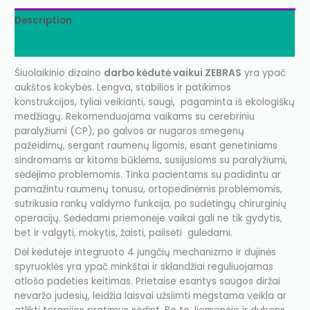
Description
Additional information
Šiuolaikinio dizaino
darbo kėdutė vaikui ZEBRAS
yra ypač
aukštos kokybės. Lengva, stabilios ir patikimos
konstrukcijos, tyliai veikianti, saugi, pagaminta iš ekologiškų
medžiagų. Rekomenduojama vaikams su cerebriniu
paralyžiumi (CP), po galvos ar nugaros smegenų
pažeidimų, sergant raumenų ligomis, esant genetiniams
sindromams ar kitoms būklėms, susijusioms su paralyžiumi,
sėdėjimo problemomis. Tinka pacientams su padidintu ar
pamažintu raumenų tonusu, ortopedinėmis problemomis,
sutrikusia rankų valdymo funkcija, po sudėtingų chirurginių
operacijų. Sėdėdami priemonėje vaikai gali ne tik gydytis,
bet ir valgyti, mokytis, žaisti, pailsėti gulėdami.
Dėl kėdutėje integruoto 4 jungčių mechanizmo ir dujinės
spyruoklės yra ypač minkštai ir sklandžiai reguliuojamas
atlošo padėties keitimas. Prietaise esantys saugos diržai
nevaržo judesių, leidžia laisvai užsiimti mėgstama veikla ar