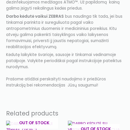
dezinfekuojamos medžiagos ATMO™. Už papildomą kainą
galima įsigyti reikalingus kėdės priedus.
Darbo kėdutė vaikui ZEBRAS
bus naudinga tik tada, jei bus
tinkamai parinkta ir sureguliuota pagal vaiko
antropometrinius duomenis ir medicininius poreikius. Kitu
atveju galima pakenkti taisyklingos vaiko laikysenos
formavimuisi, priversti jį jaustis nepatogiai, sumažinti
reabilitacijos efektyvumą.
Kėdutę laikykite švarioje, sausoje ir tinkamai vėdinamoje
patalpoje. Valykite periodiškai pagal instrukcijoje pateiktus
nurodymus.
Prašome atidžiai perskaityti naudojimo ir priežiūros
instrukciją bei rekomendacijas Jūsų saugumui!
Related products
OUT OF STOCK
OUT OF STOCK