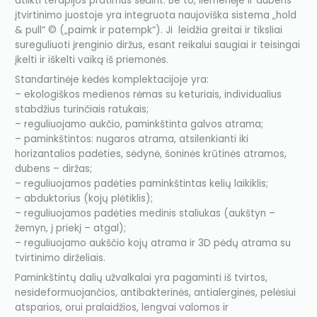
atlikti terapijos pratimus sėdint. Be to, liemenėje ir dubens
įtvirtinimo juostoje yra integruota naujoviška sistema „hold
& pull“ © („paimk ir patempk“). Ji leidžia greitai ir tiksliai
sureguliuoti įrenginio diržus, esant reikalui saugiai ir teisingai
įkelti ir iškelti vaiką iš priemonės.
Standartinėje kėdės komplektacijoje yra:
– ekologiškos medienos rėmas su keturiais, individualius
stabdžius turinčiais ratukais;
– reguliuojamo aukčio, paminkštinta galvos atrama;
– paminkštintos: nugaros atrama, atsilenkianti iki
horizantalios padėties, sėdynė, šoninės krūtinės atramos,
dubens – diržas;
– reguliuojamos padėties paminkštintas kelių laikiklis;
– abduktorius (kojų plėtiklis);
– reguliuojamos padėties medinis staliukas (aukštyn –
žemyn, į priekį – atgal);
– reguliuojamo aukščio kojų atrama ir 3D pėdų atrama su
tvirtinimo dirželiais.
Paminkštintų dalių užvalkalai yra pagaminti iš tvirtos,
nesideformuojančios, antibakterinės, antialerginės, pelėsiui
atsparios, orui pralaidžios, lengvai valomos ir