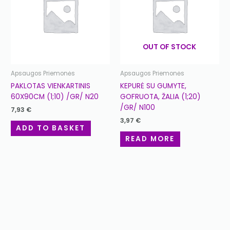
OUT OF STOCK
Apsaugos Priemonės
Apsaugos Priemonės
PAKLOTAS VIENKARTINIS
KEPURĖ SU GUMYTE,
60X90CM (1;10) /GR/ N20
GOFRUOTA, ŽALIA (1;20)
/GR/ N100
7,93
€
3,97
€
ADD TO BASKET
READ MORE