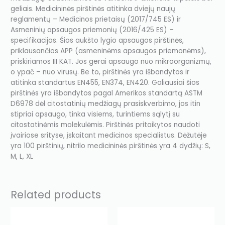
geliais. Medicininės pirštinės atitinka dviejų naujų
reglamentų – Medicinos prietaisų (2017/745 ES) ir
Asmeninių apsaugos priemonių (2016/425 ES) –
specifikacijas. Šios aukšto lygio apsaugos pirštinės,
priklausančios APP (asmeninėms apsaugos priemonėms),
priskiriamos III KAT. Jos gerai apsaugo nuo mikroorganizmų,
o ypač – nuo virusų. Be to, pirštinės yra išbandytos ir
atitinka standartus EN455, EN374, EN420. Galiausiai šios
pirštinės yra išbandytos pagal Amerikos standartą ASTM
D6978 dėl citostatinių medžiagų prasiskverbimo, jos itin
stipriai apsaugo, tinka visiems, turintiems sąlytį su
citostatinėmis molekulėmis. Pirštinės pritaikytos naudoti
įvairiose srityse, įskaitant medicinos specialistus. Dėžutėje
yra 100 pirštinių, nitrilo medicininės pirštinės yra 4 dydžių: S,
M, L, XL
Related products