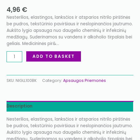
4,96
€
Nesterilios, elastingos, lanksčios ir atsparios nitrilo pirštinės
be pudros, tekstūrinio paviršiaus ir neslopinančios jautrumo.
Aukšto lygio apsauga nuo daugelio cheminių ir infekcinių
medžiagų. Suderinamos su vandens ir alkoholio tirpalais bei
geliais. Medicininės pir&…
ADD TO BASKET
SKU:
NIGLL100BK
Category:
Apsaugos Priemonės
Description
Nesterilios, elastingos, lanksčios ir atsparios nitrilo pirštinės
be pudros, tekstūrinio paviršiaus ir neslopinančios jautrumo.
Aukšto lygio apsauga nuo daugelio cheminių ir infekcinių
medžiagų. Suderinamos su vandens ir alkoholio tirpalais bei