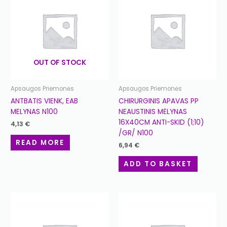
OUT OF STOCK
Apsaugos Priemonės
Apsaugos Priemonės
ANTBATIS VIENK, EAB
CHIRURGINIS APAVAS PP
MELYNAS N100
NEAUSTINIS MĖLYNAS
16X40CM ANTI-SKID (1;10)
4,13
€
/GR/ N100
READ MORE
6,94
€
ADD TO BASKET