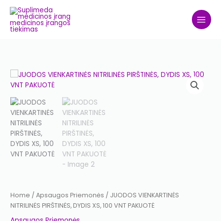
Skip
to
content
JUODOS
VIENKARTINĖS
NITRILINĖS
PIRŠTINĖS,
DYDIS
XS,
100
VNT
PAKUOTĖ
quantity
Home
/
Apsaugos Priemonės
/ JUODOS VIENKARTINĖS
NITRILINĖS PIRŠTINĖS, DYDIS XS, 100 VNT PAKUOTĖ
Apsaugos Priemonės