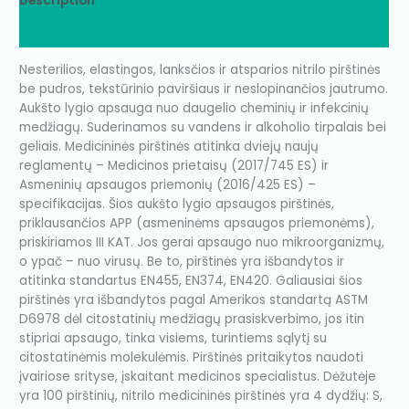
Description
Additional information
Nesterilios, elastingos, lanksčios ir atsparios nitrilo pirštinės
be pudros, tekstūrinio paviršiaus ir neslopinančios jautrumo.
Aukšto lygio apsauga nuo daugelio cheminių ir infekcinių
medžiagų. Suderinamos su vandens ir alkoholio tirpalais bei
geliais. Medicininės pirštinės atitinka dviejų naujų
reglamentų – Medicinos prietaisų (2017/745 ES) ir
Asmeninių apsaugos priemonių (2016/425 ES) –
specifikacijas. Šios aukšto lygio apsaugos pirštinės,
priklausančios APP (asmeninėms apsaugos priemonėms),
priskiriamos III KAT. Jos gerai apsaugo nuo mikroorganizmų,
o ypač – nuo virusų. Be to, pirštinės yra išbandytos ir
atitinka standartus EN455, EN374, EN420. Galiausiai šios
pirštinės yra išbandytos pagal Amerikos standartą ASTM
D6978 dėl citostatinių medžiagų prasiskverbimo, jos itin
stipriai apsaugo, tinka visiems, turintiems sąlytį su
citostatinėmis molekulėmis. Pirštinės pritaikytos naudoti
įvairiose srityse, įskaitant medicinos specialistus. Dėžutėje
yra 100 pirštinių, nitrilo medicininės pirštinės yra 4 dydžių: S,