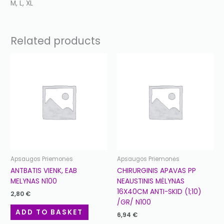
M, L, XL
Related products
Apsaugos Priemonės
Apsaugos Priemonės
ANTBATIS VIENK, EAB
CHIRURGINIS APAVAS PP
MELYNAS N100
NEAUSTINIS MĖLYNAS
16X40CM ANTI-SKID (1;10)
2,80
€
/GR/ N100
ADD TO BASKET
6,94
€