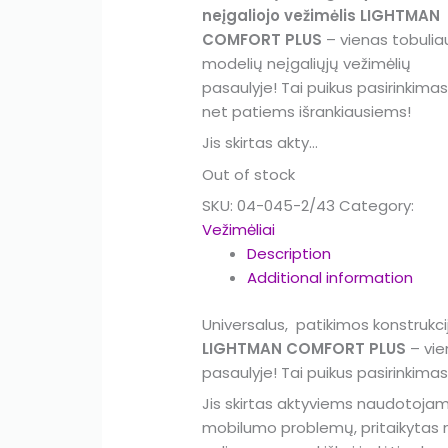
neįgaliojo vežimėlis LIGHTMAN
COMFORT PLUS
– vienas tobulia
modelių neįgaliųjų vežimėlių
pasaulyje! Tai puikus pasirinkima
net patiems išrankiausiems!
Jis skirtas akty…
Out of stock
SKU:
04-045-2/43
Category:
Vežimėliai
Description
Additional information
Universalus, patikimos konstrukc
LIGHTMAN COMFORT PLUS
– vie
pasaulyje! Tai puikus pasirinkim
Jis skirtas aktyviems naudotojams i
mobilumo problemų, pritaikytas na