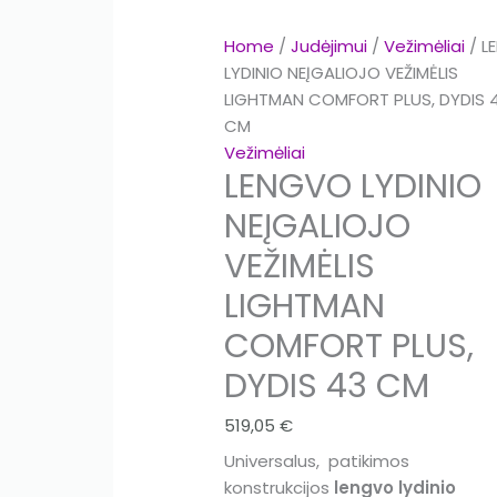
Home
/
Judėjimui
/
Vežimėliai
/ L
LYDINIO NEĮGALIOJO VEŽIMĖLIS
LIGHTMAN COMFORT PLUS, DYDIS 
CM
Vežimėliai
LENGVO LYDINIO
NEĮGALIOJO
VEŽIMĖLIS
LIGHTMAN
COMFORT PLUS,
DYDIS 43 CM
519,05
€
Universalus, patikimos
konstrukcijos
lengvo lydinio