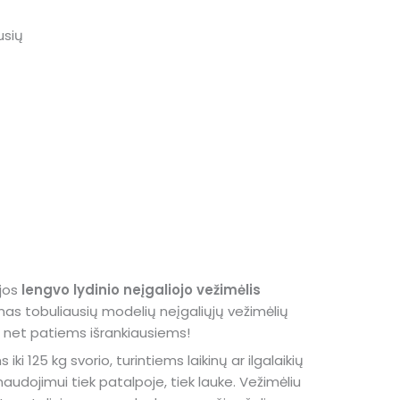
usių
s
ijos
lengvo lydinio neįgaliojo vežimėlis
nas tobuliausių modelių neįgaliųjų vežimėlių
as net patiems išrankiausiems!
ki 125 kg svorio, turintiems laikinų ar ilgalaikių
udojimui tiek patalpoje, tiek lauke. Vežimėliu