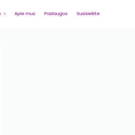
s
Apie mus
Paslaugos
Susisiekite