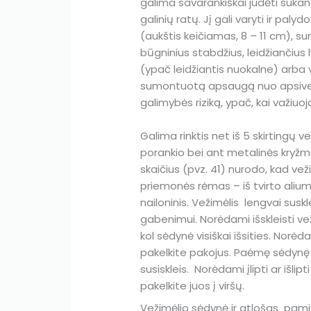
galima savarankiškai judėti sukan
galinių ratų. Jį gali varyti ir 
(aukštis keičiamas, 8 – 11 cm), su
būgninius stabdžius, leidžiančius 
(ypač leidžiantis nuokalne) arba v
sumontuotą apsaugą nuo apsivert
galimybės riziką, ypač, kai važiuoj
Galima rinktis net iš 5 skirtingų 
porankio bei ant metalinės kryžm
skaičius (pvz. 41) nurodo, kad vež
priemonės rėmas – iš tvirto aliumi
nailoninis. Vežimėlis lengvai susk
gabenimui. Norėdami išskleisti vež
kol sėdynė visiškai išsities. Norėd
pakelkite pakojus. Paėmę sėdynę už 
susiskleis. Norėdami įlipti ar išli
pakelkite juos į viršų.
Vežimėlio sėdynė ir atlošas pamin