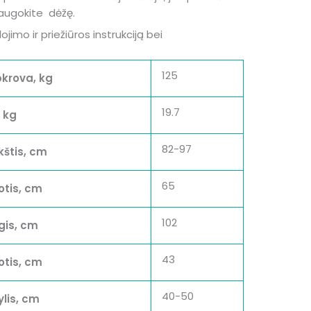
šsaugokite dėžę.
jimo ir priežiūros instrukciją bei
!
125
krova, kg
19.7
, kg
82-97
štis, cm
65
otis, cm
102
gis, cm
43
otis, cm
40-50
lis, cm