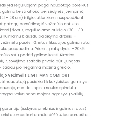
ntras yra reguliuojami pagal naudotojo poreikius
is galima keisti atlošo bei sėdynės įtempimą.
21 – 28 cm) ir ilgio, atlenkiami nuspaudžiant
rinant patogų persėdimą iš vežimėlio ant kito
kami į šonus, reguliuojamo aukščio (30 – 39
su nuimamu blauzdų palaikymo dirželiu –
ežimėlio pusės. Greitos fiksacijos galiniai ratai
uko paspaudimu. Priekinių ratų dydis – 20×5
mėlio ratų padėtį galima keisti. Rimties
sių. Stovėjimo stabdis privalo būti įjungtas
jo, tačiau juo negalima mažinti greičio.
aliojo vežimėlis LIGHTMAN COMFORT
ėl naudotoją pasiekia tik kokybiškas gaminys.
ausoje, nuo tiesioginių saulės spindulių
drėgnai valyti nenaudojant agresyvių valiklių
rantija (išskyrus priekinius ir galinius ratus)
ra pristatomas kartoninėje dėžėje, jau paruoštas