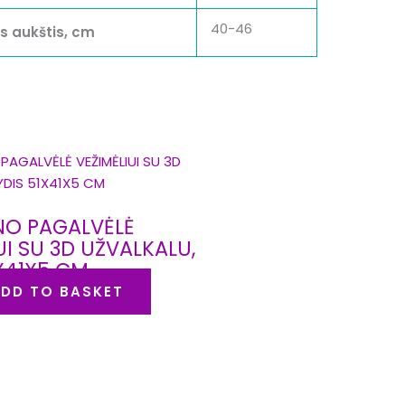
40-46
 aukštis, cm
O PAGALVĖLĖ
UI SU 3D UŽVALKALU,
X41X5 CM
DD TO BASKET