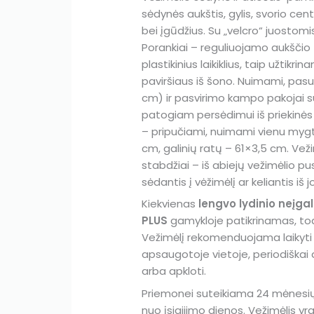
sėdynės aukštis, gylis, svorio ce
bei įgūdžius. Su „velcro“ juostom
Porankiai – reguliuojamo aukščio (
plastikinius laikiklius, taip užtik
paviršiaus iš šono. Nuimami, pasu
cm) ir pasvirimo kampo pakojai 
patogiam persėdimui iš priekinės v
– pripučiami, nuimami vienu mygt
cm, galinių ratų – 61×3,5 cm. Veži
stabdžiai – iš abiejų vežimėlio pu
sėdantis į vėžimėlį ar keliantis iš 
Kiekvienas
lengvo lydinio neįg
PLUS
gamykloje patikrinamas, tod
Vežimėlį rekomenduojama laikyti s
apsaugotoje vietoje, periodiškai 
arba apkloti.
Priemonei suteikiama 24 mėnesių ga
nuo įsigijimo dienos. Vežimėlis y