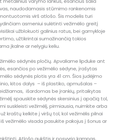
t metalinius varymo lankus, esančius šalia
palydovas, naudodamasis stūmimo rankenomis
montuotomis virš atlošo. Šis modelis turi
lydinčiam asmeniui sulėtinti vežimėlio greitį
isiškai užblokuoti galinius ratus, bei gamykloje
imo, užtikrintai sumažinančią tokios
ama įkalne ar nelygiu keliu.
vežimėlio sėdynės pločių. Apvaliame lipduke ant
ės, esančios po vežimėlio sėdyne, įrašytas
imėlio sėdynės plotis yra 41 cm. Šios judėjimo
nio, kitos dalys – iš plastiko, apmušalas –
leidžiamas, išardomas be įrankių, pritaikytas
imėlį spauskite sėdynės skersinius į apačią tol,
ami suskleisti vežimėlį, pirmiausia, nuimkite arba
kraštų kelkite į viršų tol, kol vežimėlis pilnai
pti iš vežimėlio visada pasukite pakojus į šonus ar
kštinti. Atlošo aukštis ir posvyrio kampas,