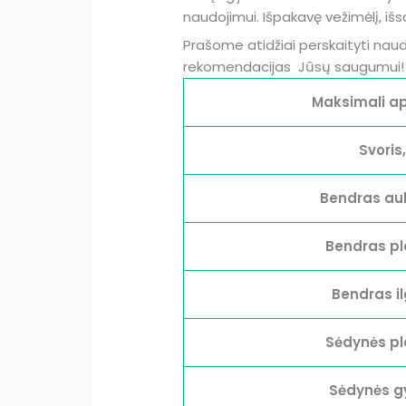
naudojimui. Išpakavę vežimėlį, i
Prašome atidžiai perskaityti naudo
rekomendacijas Jūsų saugumui
Maksimali ap
Svoris
Bendras auk
Bendras pl
Bendras il
Sėdynės pl
Sėdynės gy