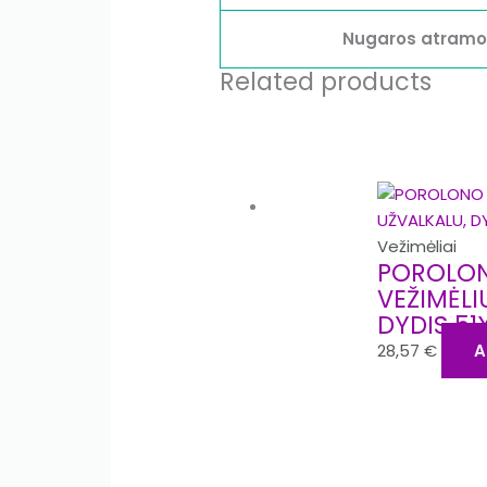
Nugaros atramos
Related products
Vežimėliai
POROLON
VEŽIMĖLI
DYDIS 51
28,57
€
A