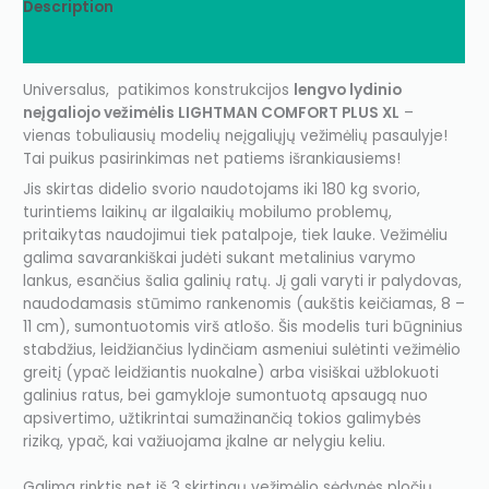
Description
Additional information
Universalus, patikimos konstrukcijos
lengvo lydinio
neįgaliojo vežimėlis LIGHTMAN COMFORT PLUS XL
–
vienas tobuliausių modelių neįgaliųjų vežimėlių pasaulyje!
Tai puikus pasirinkimas net patiems išrankiausiems!
Jis skirtas didelio svorio naudotojams iki 180 kg svorio,
turintiems laikinų ar ilgalaikių mobilumo problemų,
pritaikytas naudojimui tiek patalpoje, tiek lauke. Vežimėliu
galima savarankiškai judėti sukant metalinius varymo
lankus, esančius šalia galinių ratų. Jį gali varyti ir palydovas,
naudodamasis stūmimo rankenomis (aukštis keičiamas, 8 –
11 cm), sumontuotomis virš atlošo. Šis modelis turi būgninius
stabdžius, leidžiančius lydinčiam asmeniui sulėtinti vežimėlio
greitį (ypač leidžiantis nuokalne) arba visiškai užblokuoti
galinius ratus, bei gamykloje sumontuotą apsaugą nuo
apsivertimo, užtikrintai sumažinančią tokios galimybės
riziką, ypač, kai važiuojama įkalne ar nelygiu keliu.
Galima rinktis net iš 3 skirtingų vežimėlio sėdynės pločių.