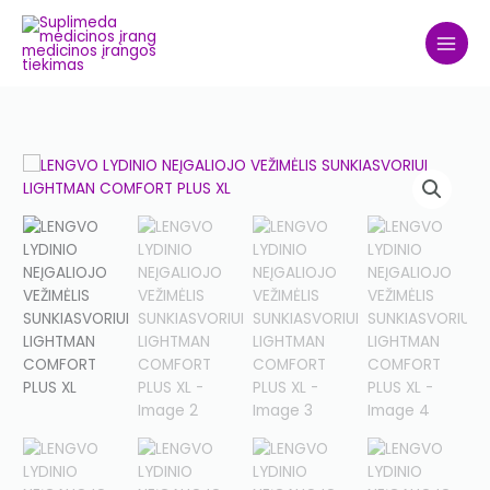
Skip
to
content
LENGVO
LYDINIO
NEĮGALIOJO
VEŽIMĖLIS
SUNKIASVORIUI
LIGHTMAN
COMFORT
PLUS
XL
quantity