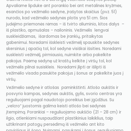
Apvaliame lipduke ant porankio bei ant metalinės kryžmės,
esančios po vežimėlio sėdyne, įrašytas skaičius (pvz. 51)
nurodo, kad vežimėlio sėdynės plotis yra 51 cm. Šios
judėjimo priemonės rėmas – iš tvirto aliuminio, kitos dalys –
iš plastiko, apmušalas – nailoninis. Vežimėlis lengvai
suskleidžiamas, išardomas be įrankių, pritaikytas
gabenimui. Norėdami išskleisti vežimėlį spauskite sėdynės
skersinius į apačią tol, kol sėdynė visiškai išsities. Norėdami
suskleisti vežimėlį, pirmiausia, nuimkite arba pakelkite
pakojus. Paėmę sėdynę už kraštų kelkite į viršų tol, kol
vežimėlis pilnai susiskleis. Norėdami įlipti ar išlipti iš
vežimėlio visada pasukite pakojus į šonus ar pakelkite juos į
viršų.
Vežimėlio sėdynė ir atlošas paminkštinti. Atlošo aukštis ir
posvyrio kampas, sėdynės aukštis, gylis, svorio centras yra
reguliuojami pagal naudotojo poreikius bei įgūdžius. Su
„velcro“ juostomis galima keisti atlošo bei sėdynės
įtempimą. Porankiai – reguliuojamo aukščio (21 – 28 cm) ir
ilgio, atlenkiami nuspaudžiant plastikinius laikiklius, taip
užtikrinant patogų persėdimą iš vežimėlio ant kito
paviršiaus iš šono. Nuimami, pasukami į šonus, reguliuojamo