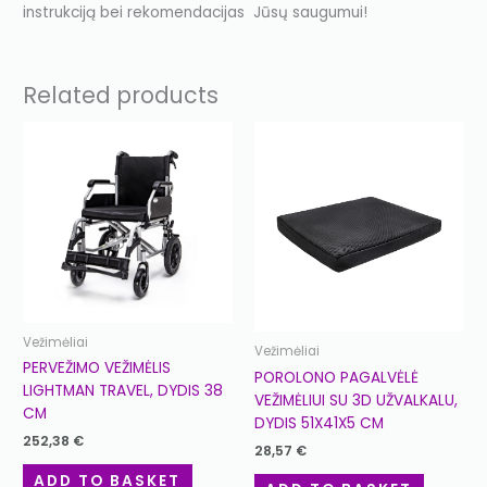
instrukciją bei rekomendacijas Jūsų saugumui!
Related products
Vežimėliai
Vežimėliai
PERVEŽIMO VEŽIMĖLIS
POROLONO PAGALVĖLĖ
LIGHTMAN TRAVEL, DYDIS 38
VEŽIMĖLIUI SU 3D UŽVALKALU,
CM
DYDIS 51X41X5 CM
252,38
€
28,57
€
ADD TO BASKET