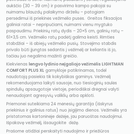
aukščio (30 – 39 cm) ir pasvirimo kampo pakojai su
nuimamu blauzdų palaikymo dirželiu – patogiam
persėdimui iš priekinės vežimėlio pusės. Greitos fiksacijos
galiniai ratai – nepripučiami, nuimami vienu mygtuko
paspaudimu. Priekinių ratų dydis – 20×5 cm, galinių ratų –
61×3,5 cm. Vežimėlio ratų padėtį galima keisti. Rimties
stabdžiai – iš abiejų vežimėlio pusių. Stovėjimo stabdis
privalo būti įjungtas sėdantis į vėžimėlį ar keliantis iš jo,
tačiau juo negalima mažinti greičio.
Kiekvienas
lengvo lydinio neįgaliojo vežimėlis LIGHTMAN
COMFORT PLUS XL
gamykloje patikrinamas, todėl
naudotoją pasiekia tik kokybiškas gaminys. Vežimėlį
rekomenduojama laikyti sausoje, nuo tiesioginių saulės
spindulių apsaugotoje vietoje, periodiškai drėgnai valyti
nenaudojant agresyvių valiklių arba apkloti.
Priemonei suteikiama 24 mėnesių garantija (išskyrus
priekinius ir galinius ratus) nuo įsigijimo dienos. Vežimėlis yra
pristatomas kartoninėje dėžėje, jau paruoštas naudojimui.
Išpakavę vežimėlį, išsaugokite dėžę.
Prašome atidžiai perskaityti naudojimo ir priežiūros