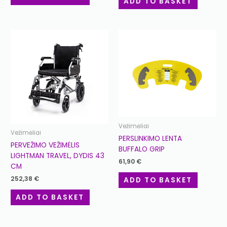
ADD TO BASKET
Vežimėliai
Vežimėliai
PERSLINKIMO LENTA
PERVEŽIMO VEŽIMĖLIS
BUFFALO GRIP
LIGHTMAN TRAVEL, DYDIS 43
61,90
€
CM
252,38
€
ADD TO BASKET
ADD TO BASKET