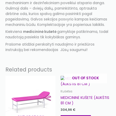
mechaniniam ir dezinfekciniam poveikiui atsparia danga.
Gulimoji dalis – dviejų dalių, paminkštinta, aptraukta
dirbtine oda, kurios spalvą galima pasirinkti pagal
pageidavimą. Galvos sekcijos posvyrio kampas keičiamas
mechaniniu būdu. Komplektacijoje yra popieriaus laikiklis.
Kiekviena
medicininė kušetė
gamykloje patikrinama, todėl
naudotoją pasiekia tik kokybiškas gaminys.
Prašome atidžiai perskaityti naudojimo ir priežiūros
instrukciją bei rekomendacijas Jūsų saugumui!
Related products
OUT OF STOCK
Kušetės
MEDICININĖ KUŠETĖ (AUKŠTIS
81 CM )
304,96
€