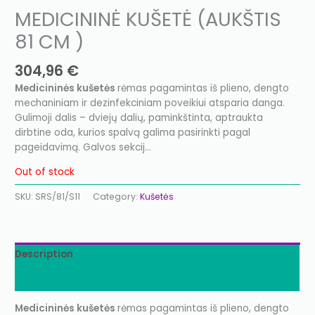
MEDICININĖ KUŠETĖ (AUKŠTIS
81 CM )
304,96
€
Medicininės kušetės
rėmas pagamintas iš plieno, dengto
mechaniniam ir dezinfekciniam poveikiui atsparia danga.
Gulimoji dalis – dviejų dalių, paminkštinta, aptraukta
dirbtine oda, kurios spalvą galima pasirinkti pagal
pageidavimą. Galvos sekcij…
Out of stock
SKU:
SRS/81/S11
Category:
Kušetės
Description
Additional information
Medicininės kušetės
rėmas pagamintas iš plieno, dengto