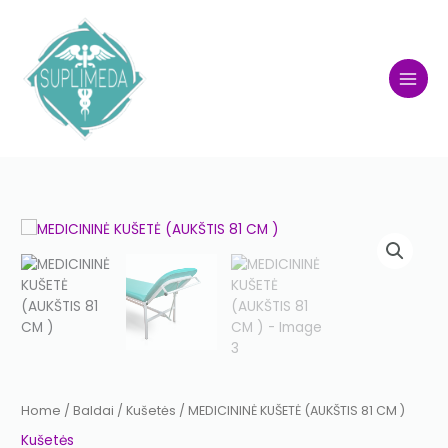
Skip
to
content
Home
/
Baldai
/
Kušetės
/ MEDICININĖ KUŠETĖ (AUKŠTIS 81 CM )
Kušetės