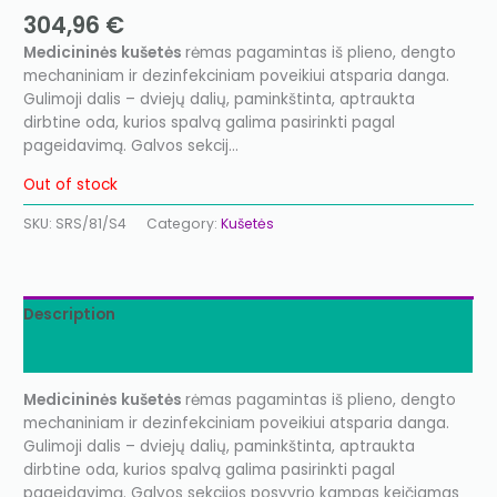
304,96
€
Medicininės kušetės
rėmas pagamintas iš plieno, dengto
mechaniniam ir dezinfekciniam poveikiui atsparia danga.
Gulimoji dalis – dviejų dalių, paminkštinta, aptraukta
dirbtine oda, kurios spalvą galima pasirinkti pagal
pageidavimą. Galvos sekcij…
Out of stock
SKU:
SRS/81/S4
Category:
Kušetės
Description
Additional information
Medicininės kušetės
rėmas pagamintas iš plieno, dengto
mechaniniam ir dezinfekciniam poveikiui atsparia danga.
Gulimoji dalis – dviejų dalių, paminkštinta, aptraukta
dirbtine oda, kurios spalvą galima pasirinkti pagal
pageidavimą. Galvos sekcijos posvyrio kampas keičiamas