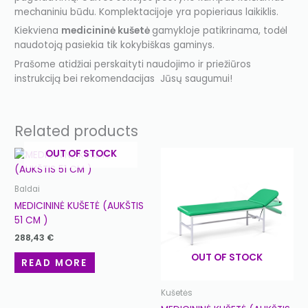
mechaniniu būdu. Komplektacijoje yra popieriaus laikiklis.
Kiekviena
medicininė kušetė
gamykloje patikrinama, todėl
naudotoją pasiekia tik kokybiškas gaminys.
Prašome atidžiai perskaityti naudojimo ir priežiūros
instrukciją bei rekomendacijas Jūsų saugumui!
Related products
OUT OF STOCK
Baldai
MEDICININĖ KUŠETĖ (AUKŠTIS
51 CM )
288,43
€
OUT OF STOCK
READ MORE
Kušetės