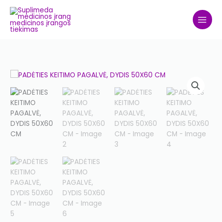
Skip
to
content
PADĖTIES
KEITIMO
PAGALVĖ,
DYDIS
50X60
CM
quantity