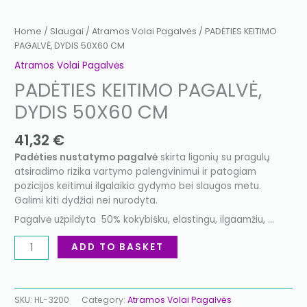
Home
/
Slaugai
/
Atramos Volai Pagalvės
/ PADĖTIES KEITIMO
PAGALVĖ, DYDIS 50X60 CM
Atramos Volai Pagalvės
PADĖTIES KEITIMO PAGALVĖ,
DYDIS 50X60 CM
41,32
€
Padėties nustatymo pagalvė
skirta ligonių su pragulų
atsiradimo rizika vartymo palengvinimui ir patogiam
pozicijos keitimui ilgalaikio gydymo bei slaugos metu.
Galimi kiti dydžiai nei nurodyta.
Pagalvė užpildyta 50% kokybišku, elastingu, ilgaamžiu, …
ADD TO BASKET
SKU:
HL-3200
Category:
Atramos Volai Pagalvės