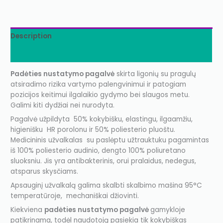
Description
Additional information
Padėties nustatymo pagalvė
skirta ligonių su pragulų
atsiradimo rizika vartymo palengvinimui ir patogiam
pozicijos keitimui ilgalaikio gydymo bei slaugos metu.
Galimi kiti dydžiai nei nurodyta.
Pagalvė užpildyta 50% kokybišku, elastingu, ilgaamžiu,
higienišku HR porolonu ir 50% poliesterio pluoštu.
Medicininis užvalkalas su paslėptu užtrauktuku pagamintas
iš 100% poliesterio audinio, dengto 100% poliuretano
sluoksniu. Jis yra antibakterinis, orui pralaidus, nedegus,
atsparus skysčiams.
Apsauginį užvalkalą galima skalbti skalbimo mašina 95°C
temperatūroje, mechaniškai džiovinti.
Kiekviena
padėties nustatymo pagalvė
gamykloje
patikrinama, todėl naudotoją pasiekia tik kokybiškas