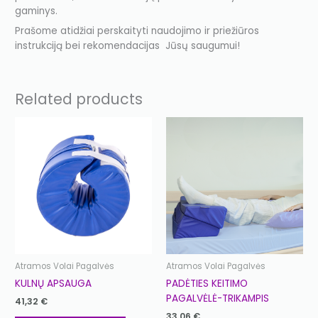
gaminys.
Prašome atidžiai perskaityti naudojimo ir priežiūros
instrukciją bei rekomendacijas Jūsų saugumui!
Related products
Atramos Volai Pagalvės
Atramos Volai Pagalvės
KULNŲ APSAUGA
PADĖTIES KEITIMO
PAGALVĖLĖ-TRIKAMPIS
41,32
€
33,06
€