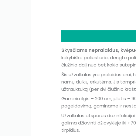
Description
Additional infor
Skysčiams nepralaidus, kvėpuoj
kokybiško poliesterio, dengto pol
čiužinio dalį nuo bet kokio sutepi
Šis užvalkalas yra pralaidus orui, h
namų dulkių erkutėms. Jis tampriai 
užtrauktuką (per dvi čiužinio kraš
Gaminio ilgis – 200 cm, plotis – 90 
pageidavimą, gaminame ir nestan
Užvalkalas atsparus dezinfekcijai 
galima džiovinti džiovyklėje iki +7
tirpiklius.