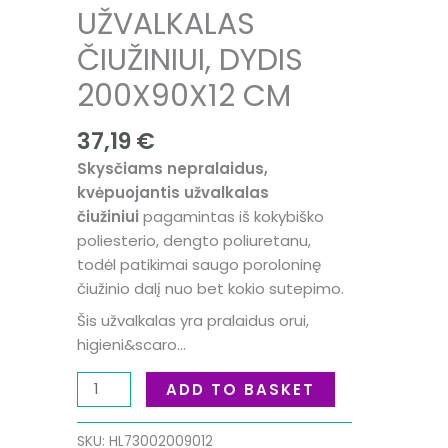
UŽVALKALAS
ČIUŽINIUI, DYDIS
200X90X12 CM
37,19
€
Skysčiams nepralaidus,
kvėpuojantis užvalkalas
čiužiniui
pagamintas iš kokybiško
poliesterio, dengto poliuretanu,
todėl patikimai saugo poroloninę
čiužinio dalį nuo bet kokio sutepimo.
Šis užvalkalas yra pralaidus orui,
higieni&scaro…
ADD TO BASKET
SKU:
HL73002009012