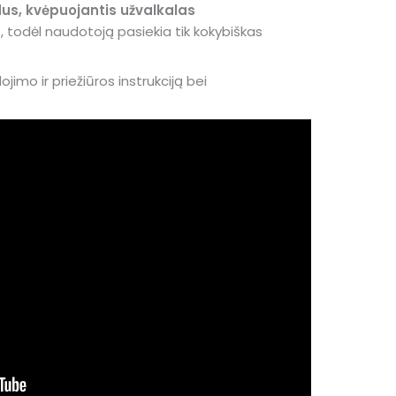
us, kvėpuojantis užvalkalas
 todėl naudotoją pasiekia tik kokybiškas
jimo ir priežiūros instrukciją bei