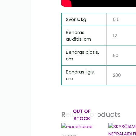
Svoris, kg
0.5
Bendras
12
aukštis, cm
Bendras plotis,
90
cm
Bendras ilgis,
200
cm
OUT OF
Related products
STOCK