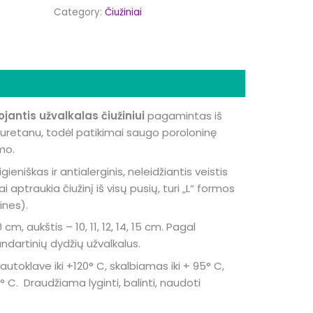
Category:
Čiužiniai
mation
antis užvalkalas čiužiniui
pagamintas iš
iuretanu, todėl patikimai saugo poroloninę
mo.
igieniškas ir antialerginis, neleidžiantis veistis
aptraukia čiužinį iš visų pusių, turi „L“ formos
tines).
cm, aukštis – 10, 11, 12, 14, 15 cm. Pagal
dartinių dydžių užvalkalus.
autoklave iki +120° C, skalbiamas iki + 95° C,
0° C. Draudžiama lyginti, balinti, naudoti