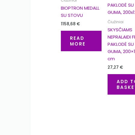
Čiužiniai
BIOPTRON MEDALL
SU STOVU
Čiužiniai
1158,68
€
SKYSČIAMS
NEPRALAIDI 
READ
MORE
PAKLODĖ SU
GUMA, 200×
cm
27,27
€
ADD T
BASKE