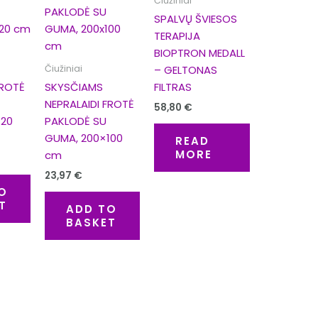
Čiužiniai
SPALVŲ ŠVIESOS
TERAPIJA
BIOPTRON MEDALL
Čiužiniai
– GELTONAS
FROTĖ
SKYSČIAMS
FILTRAS
NEPRALAIDI FROTĖ
58,80
€
120
PAKLODĖ SU
GUMA, 200×100
READ
MORE
cm
23,97
€
O
T
ADD TO
BASKET