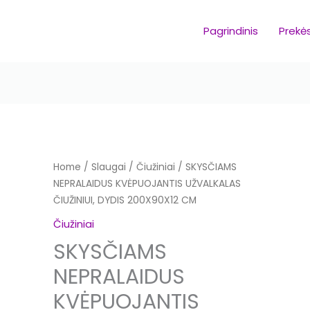
Pagrindinis
Prekė
SKYSČIAMS
Home
/
Slaugai
/
Čiužiniai
/ SKYSČIAMS
NEPRALAIDUS
NEPRALAIDUS KVĖPUOJANTIS UŽVALKALAS
KVĖPUOJANTIS
ČIUŽINIUI, DYDIS 200X90X12 CM
UŽVALKALAS
Čiužiniai
ČIUŽINIUI,
SKYSČIAMS
DYDIS
200X90X12
NEPRALAIDUS
CM
KVĖPUOJANTIS
quantity