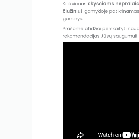
Kiekvienas
skysčiams nepralaid
čiužiniui
gamykloje patikrinamas,
gaminys.
Prašome atidžiai perskaityti naudo
rekomendacijas Jūsų saugumui!