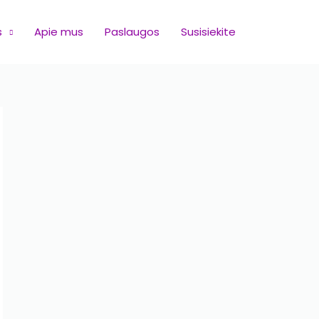
s
Apie mus
Paslaugos
Susisiekite