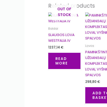
Related products
OUT OF
STOCK
Baldai
SLAUGOS LOVA
WESTFALIA IV
Lovos
1237,14
€
PAMINKŠTIN
UŽDANGALŲ
READ
MORE
KOMPLEKTA
LOVAI, VYŠN
SPALVOS
298,80
€
ADD T
BASKE