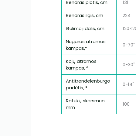
Bendras plotis, cm
131
Bendras ilgis, cm
224
Gulimoji dalis, cm
120×2
Nugaros atramos
0-70˚
kampas,°
Kojų atramos
0-30˚
kampas, °
Antitrendelenburgo
0-14˚
padėtis, °
Ratukų skersmuo,
100
mm