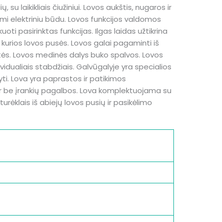
, su laikikliais čiužiniui. Lovos aukštis, nugaros ir
i elektriniu būdu. Lovos funkcijos valdomos
oti pasirinktas funkcijas. Ilgas laidas užtikrina
kurios lovos pusės. Lovos galai pagaminti iš
ės. Lovos medinės dalys buko spalvos. Lovos
idualiais stabdžiais. Galvūgalyje yra specialios
yti. Lova yra paprastos ir patikimos
 ir be įrankių pagalbos. Lova komplektuojama su
urėklais iš abiejų lovos pusių ir pasikėlimo
0