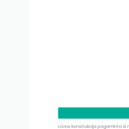
Description
Additional infor
Lovos konstrukcija pagaminta iš m