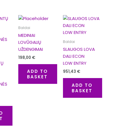
Baldai
MEDINIAI
Baldai
LOVŪGALIŲ
UŽDENGIMAI
SLAUGOS LOVA
DALI ECON
198,00
€
TŲ
LOW ENTRY
ADD TO
951,43
€
BASKET
S
INĖS
ADD TO
BASKET
O
T