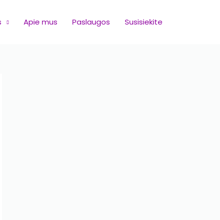
s
Apie mus
Paslaugos
Susisiekite