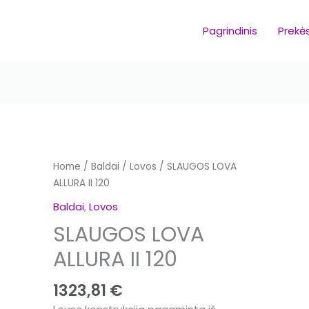
Pagrindinis
Prekė
SLAUGOS
Home
/
Baldai
/
Lovos
/ SLAUGOS LOVA
LOVA
ALLURA II 120
ALLURA II
Baldai
,
Lovos
120
SLAUGOS LOVA
quantity
ALLURA II 120
1323,81
€