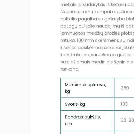
metalinis, sudarytas iš keturių dalių
šlaunų atramų kampai reguliuojam
pultelio pagalba su galimybe bloku
patogų pultelio naudojimą iš bet 
laminuotos medžių drožlės plokšt
ratukai 100 mm skersmens su indiv
kišenės pasikėlimo rankenai įstat
konstrukcijos, surenkama greitai
nuleidžiamais mediniais šoniniais t
rankena.
Maksimali apkrova,
250
kg
Svoris, kg
133
Bendras aukštis,
30-8
cm