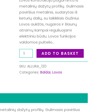
Lovos konstrukcija pagaminta iš
metalinių dažytų profilių. Gulimasis
paviršius metalinis, sudarytas iš
keturių dalių, su laikikliais čiužiniui.
Lovos aukštis, nugaros ir šlaunų
atramų kampai reguliuojami
elektriniu būdu. Lovos funkcijos
valdomos pultelio…
ADD TO BASKET
SKU:
ALLURA_120
Categories:
Baldai
,
Lovos
mation
etalinių dažytų profilių. Gulimasis paviršius