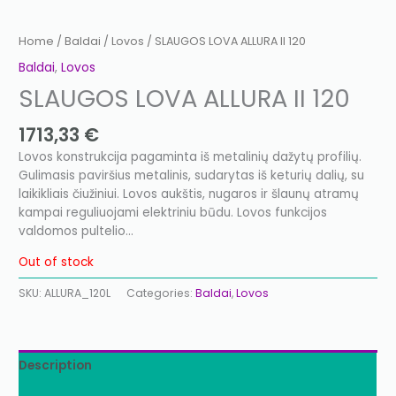
Home
/
Baldai
/
Lovos
/ SLAUGOS LOVA ALLURA II 120
Baldai
,
Lovos
SLAUGOS LOVA ALLURA II 120
1713,33
€
Lovos konstrukcija pagaminta iš metalinių dažytų profilių.
Gulimasis paviršius metalinis, sudarytas iš keturių dalių, su
laikikliais čiužiniui. Lovos aukštis, nugaros ir šlaunų atramų
kampai reguliuojami elektriniu būdu. Lovos funkcijos
valdomos pultelio…
Out of stock
SKU:
ALLURA_120L
Categories:
Baldai
,
Lovos
Description