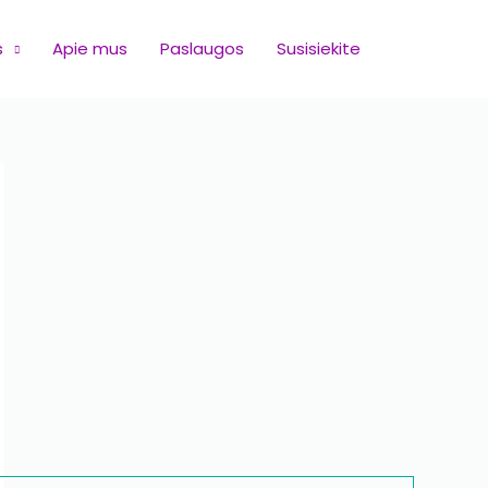
s
Apie mus
Paslaugos
Susisiekite