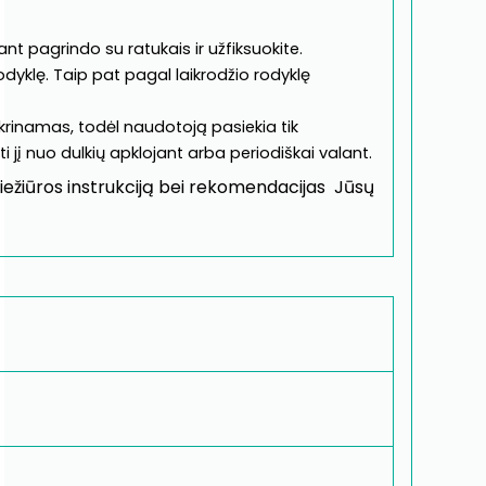
t pagrindo su ratukais ir užfiksuokite.
 rodyklę. Taip pat pagal laikrodžio rodyklę
krinamas, todėl naudotoją pasiekia tik
 nuo dulkių apklojant arba periodiškai valant.
riežiūros instrukciją bei rekomendacijas Jūsų