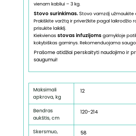
vienam kabliui – 3 kg.
Stovo surinkimas.
S
tovo vamzdį užmaukite an
Prakiškite varžtą ir priveržkite pagal laikrodžio
prisukite laikiklį.
stovas infuzijoms
Kiekvienas
gamykloje pati
kokybiškas gaminys. Rekomenduojama saugoti jį
Prašome atidžiai perskaityti naudojimo ir p
saugumui!
Maksimali
12
apkrova, kg
Bendras
120-214
aukštis, cm
Skersmuo,
58