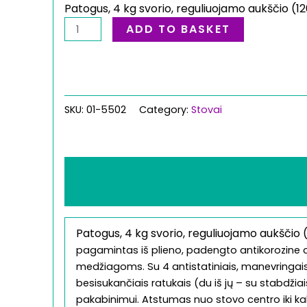
Patogus, 4 kg svorio, reguliuojamo aukščio (1
ADD TO BASKET
SKU:
01-5502
Category:
Stovai
Description
Additional information
Patogus, 4 kg svorio, reguliuojamo aukščio
pagamintas iš plieno, padengto antikorozine
medžiagoms. Su 4 antistatiniais, manevringais
besisukančiais ratukais (du iš jų – su stabdžiais)
pakabinimui. Atstumas nuo stovo centro iki kabl