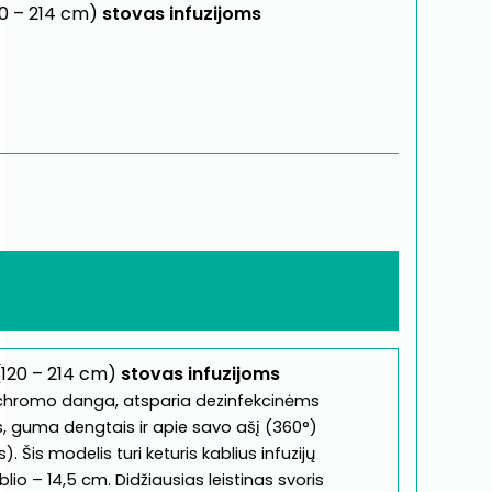
20 – 214 cm)
stovas infuzijoms
 (120 – 214 cm)
stovas infuzijoms
 chromo danga, atsparia dezinfekcinėms
, guma dengtais ir apie savo ašį (360°)
. Šis modelis turi keturis kablius infuzijų
io – 14,5 cm. Didžiausias leistinas svoris