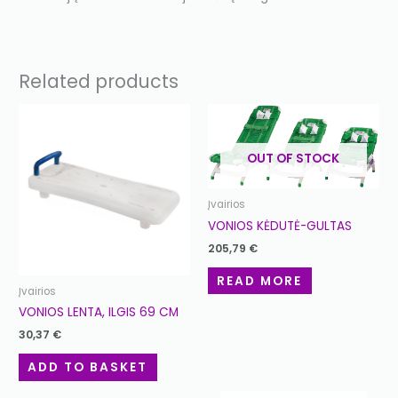
Related products
OUT OF STOCK
Įvairios
VONIOS KĖDUTĖ-GULTAS
205,79
€
READ MORE
Įvairios
VONIOS LENTA, ILGIS 69 CM
30,37
€
ADD TO BASKET