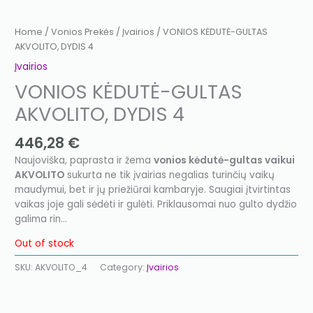
Home
/
Vonios Prekės
/
Įvairios
/ VONIOS KĖDUTĖ-GULTAS
AKVOLITO, DYDIS 4
Įvairios
VONIOS KĖDUTĖ-GULTAS
AKVOLITO, DYDIS 4
446,28
€
Naujoviška, paprasta ir žema
vonios kėdutė-gultas vaikui
AKVOLITO
sukurta ne tik įvairias negalias turinčių vaikų
maudymui, bet ir jų priežiūrai kambaryje. Saugiai įtvirtintas
vaikas joje gali sėdėti ir gulėti. Priklausomai nuo gulto dydžio
galima rin…
Out of stock
SKU:
AKVOLITO_4
Category:
Įvairios