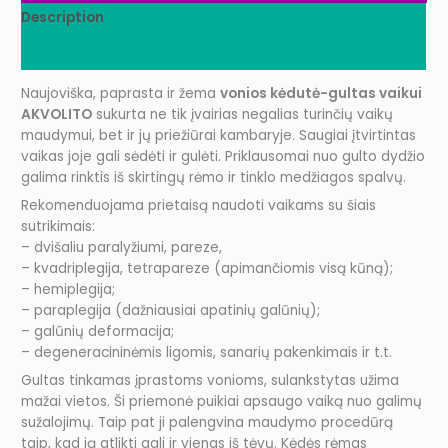
Description
Additional information
Naujoviška, paprasta ir žema
vonios kėdutė-gultas vaikui
AKVOLITO
sukurta ne tik įvairias negalias turinčių vaikų
maudymui, bet ir jų priežiūrai kambaryje. Saugiai įtvirtintas
vaikas joje gali sėdėti ir gulėti. Priklausomai nuo gulto dydžio
galima rinktis iš skirtingų rėmo ir tinklo medžiagos spalvų.
Rekomenduojama prietaisą naudoti vaikams su šiais
sutrikimais:
– dvišaliu paralyžiumi, pareze,
– kvadriplegija, tetrapareze (apimančiomis visą kūną);
– hemiplegija;
– paraplegija (dažniausiai apatinių galūnių);
– galūnių deformacija;
– degeneracininėmis ligomis, sanarių pakenkimais ir t.t.
Gultas tinkamas įprastoms vonioms, sulankstytas užima
mažai vietos. Ši priemonė puikiai apsaugo vaiką nuo galimų
sužalojimų. Taip pat ji palengvina maudymo procedūrą
taip, kad ją atlikti gali ir vienas iš tėvų. Kėdės rėmas