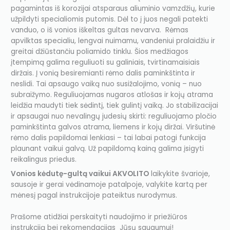
pagamintas iš korozijai atsparaus aliuminio vamzdžių, kurie
užpildyti specialiomis putomis. Dėl to į juos negali patekti
vanduo, o iš vonios iškeltas gultas nevarva. Rėmas
apvilktas specialiu, lengvai nuimamu, vandeniui pralaidžiu ir
greitai džiūstančiu poliamido tinklu. Šios medžiagos
įtempimą galima reguliuoti su galiniais, tvirtinamaisiais
diržais. Į vonią besiremianti rėmo dalis paminkštinta ir
neslidi. Tai apsaugo vaiką nuo susižalojimo, vonią – nuo
subraižymo. Reguliuojamas nugaros atlošas ir kojų atrama
leidžia maudyti tiek sėdintį, tiek gulintį vaiką. Jo stabilizacijai
ir apsaugai nuo nevalingų judesių skirti: reguliuojamo pločio
paminkštinta galvos atrama, liemens ir kojų diržai. Viršutinė
rėmo dalis papildomai lenkiasi – tai labai patogi funkcija
plaunant vaikui galvą. Už papildomą kainą galima įsigyti
reikalingus priedus.
Vonios kėdutę-gultą vaikui AKVOLITO
laikykite švarioje,
sausoje ir gerai vėdinamoje patalpoje, valykite kartą per
mėnesį pagal instrukcijoje pateiktus nurodymus.
Prašome atidžiai perskaityti naudojimo ir priežiūros
instrukciją bei rekomendacijas Jūsų saugumui!