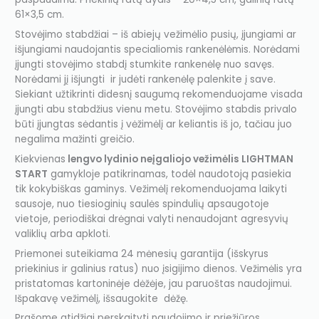
61×3,5 cm.
Stovėjimo stabdžiai – iš abiejų vežimėlio pusių, įjungiami ar
išjungiami naudojantis specialiomis rankenėlėmis. Norėdami
įjungti stovėjimo stabdį stumkite rankenėlę nuo savęs.
Norėdami jį išjungti ir judėti rankenėlę palenkite į save.
Siekiant užtikrinti didesnį saugumą rekomenduojame visada
įjungti abu stabdžius vienu metu. Stovėjimo stabdis privalo
būti įjungtas sėdantis į vėžimėlį ar keliantis iš jo, tačiau juo
negalima mažinti greičio.
Kiekvienas
lengvo lydinio neįgaliojo vežimėlis LIGHTMAN
START
gamykloje patikrinamas, todėl naudotoją pasiekia
tik kokybiškas gaminys. Vežimėlį rekomenduojama laikyti
sausoje, nuo tiesioginių saulės spindulių apsaugotoje
vietoje, periodiškai drėgnai valyti nenaudojant agresyvių
valiklių arba apkloti.
Priemonei suteikiama 24 mėnesių garantija (išskyrus
priekinius ir galinius ratus) nuo įsigijimo dienos. Vežimėlis yra
pristatomas kartoninėje dėžėje, jau paruoštas naudojimui.
Išpakavę vežimėlį, išsaugokite dėžę.
Prašome atidžiai perskaityti naudojimo ir priežiūros