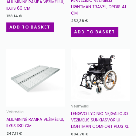
PERVEŽIMO VEŽIMĖLIS
ALIUMININĖ RAMPA VEŽIMĖLIUI,
LIGHTMAN TRAVEL, DYDIS 41
ILGIS 60 CM
CM
123,14
€
252,38
€
ADD TO BASKET
ADD TO BASKET
Vežimėliai
Vežimėliai
LENGVO LYDINIO NEĮGALIOJO
ALIUMININĖ RAMPA VEŽIMĖLIUI,
VEŽIMĖLIS SUNKIASVORIUI
ILGIS 180 CM
LIGHTMAN COMFORT PLUS XL
247,11
€
684,76
€