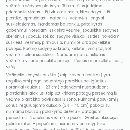
vežimėlio sėdynės plotis yra 39 cm. Šios judėjimo
priemonės rėmas – iš tvirto aliuminio, kitos dalys – iš
plastiko, apmušalas – nailoninis. Vežimėlis lengvai
suskleidžiamas, išardomas be įrankių, pritaikytas
gabenimui. Norėdami išskleisti vežimėlį spauskite sėdynės
skersinius į apačią tol, kol sėdynė visiškai išsities. Norėdami
suskleisti vežimėlį, pirmiausia, nuimkite arba pakelkite
pakojus. Paėmę sėdynę už kraštų kelkite į viršų tol, kol
vežimėlis pilnai susiskleis. Norėdami įlipti ar išlipti iš
vežimėlio visada pasukite pakojus į šonus ar pakelkite juos į
viršų.
Vežimėlio sėdynės aukštis (kaip ir svorio centras) yra
reguliuojami pagal naudotojo poreikius bei įgūdžius.
Porankiai (aukštis – 23 cm) atlenkiami nuspaudžiant
plastikinius laikiklius, taip užtikrinant patogų persėdimą iš
vežimėlio ant kito paviršiaus iš šono. Nuimami, pasukami į
šonus, reguliuojamo aukščio (34 – 45 cm) pakojai su
nuimamu blauzdų palaikymo dirželiu – patogiam
persėdimui iš priekinės vežimėlio pusės. Greitos fiksacijos
galiniai ratai – pripučiami, nuimami vienu mygtuko
paspaudimu. Priekinių ratų dydis – 20×4,5 cm, galinių ratų –