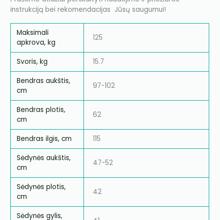
instrukciją bei rekomendacijas Jūsų saugumui!
Maksimali
125
apkrova, kg
Svoris, kg
15.7
Bendras aukštis,
97-102
cm
Bendras plotis,
62
cm
Bendras ilgis, cm
115
Sėdynės aukštis,
47-52
cm
Sėdynės plotis,
42
cm
Sėdynės gylis,