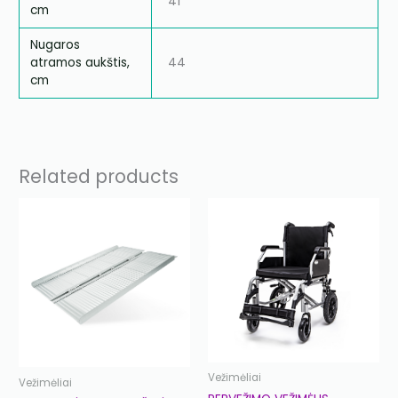
41
cm
Nugaros
atramos aukštis,
44
cm
Related products
Vežimėliai
Vežimėliai