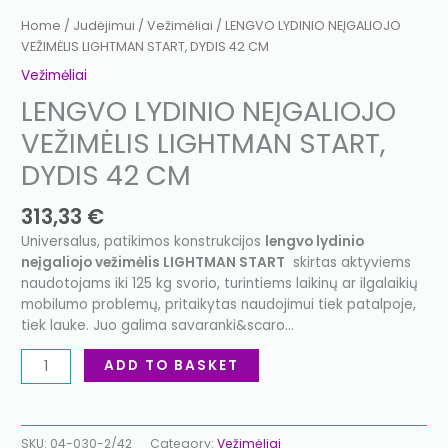
Home
/
Judėjimui
/
Vežimėliai
/ LENGVO LYDINIO NEĮGALIOJO
VEŽIMĖLIS LIGHTMAN START, DYDIS 42 CM
Vežimėliai
LENGVO LYDINIO NEĮGALIOJO
VEŽIMĖLIS LIGHTMAN START,
DYDIS 42 CM
313,33
€
Universalus, patikimos konstrukcijos
lengvo lydinio
neįgaliojo vežimėlis LIGHTMAN START
skirtas aktyviems
naudotojams iki 125 kg svorio, turintiems laikinų ar ilgalaikių
mobilumo problemų, pritaikytas naudojimui tiek patalpoje,
tiek lauke. Juo galima savaranki&scaro…
ADD TO BASKET
SKU:
04-030-2/42
Category:
Vežimėliai