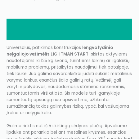
Description
Additional information
Universalus, patikimos konstrukcijos
lengvo lydinio
neįgaliojo vežimėlis LIGHTMAN START
skirtas aktyviems
naudotojams iki 125 kg svorio, turintiems laikinų ar ilgalaikių
mobilumo problemų, pritaikytas naudojimui tiek patalpoje,
tiek lauke. Juo galima savarankiškai judėti sukant metalinius
varymo lankus, esančius šalia galinių ratų. Vežimėlį gali
varyti ir palydovas, naudodamasis stūmimo rankenomis,
sumontuotomis virš atlošo. Šis modelis turi gamykloje
sumontuotą apsaugą nuo apsivertimo, užtikrintai
sumažinančią tokios galimybės riziką, ypač, kai važiuojama
įkalne ar nelygiu keliu.
Galima rinktis net iš 5 skirtingų sėdynės pločių. Apvaliame
lipduke ant porankio bei ant metalinės kryžmės, esančios
po vežimėlio sėdyne, įrašytas skaičius (pvz. 39) nurodo, kad